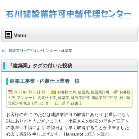
Menu
石川建設業許可申請代理センター
>
建築業
『建築業』タグの付いた投稿
建築工事業・内装仕上業者 様
2022年8月22日(月)
お客様の声
,
建設業
,
建設業許可
お客様
の声
,
アンケート
,
内装仕上業
,
建築業
,
建設業許可
,
建設業許可申請
,
石川建
設業許可申請代理センター
,
石川県
,
行政書士
お客様の声 このたびは建設業許可の取得にあたり お世話になり
誠にありがとうございました。 小泉さんの対応の早さと官庁へ
の素早い申請により 希望日より早く取得することが出来ました
心より感謝を申し上げます。 Hamamot
…続きを読む